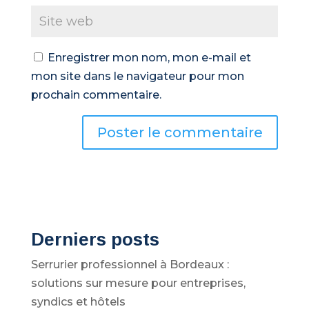
Enregistrer mon nom, mon e-mail et
mon site dans le navigateur pour mon
prochain commentaire.
A
l
t
e
r
Derniers posts
n
Serrurier professionnel à Bordeaux :
a
solutions sur mesure pour entreprises,
t
syndics et hôtels
i