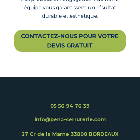
équipe vous garantissent un résultat
durable et esthétique.
CONTACTEZ-NOUS POUR VOTRE
DEVIS GRATUIT
05 56 94 76 39
info@pena-serrurerie.com
27 Cr de la Marne
33800 BORDEAUX