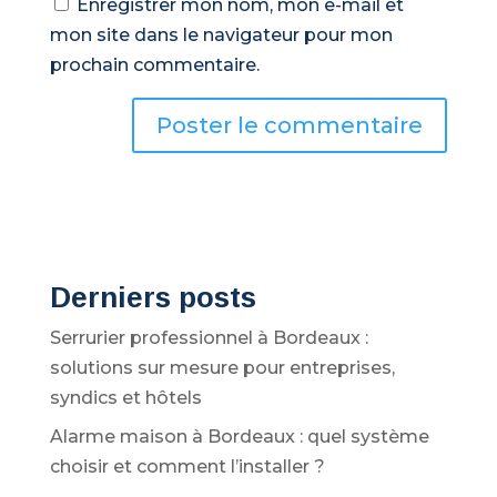
Enregistrer mon nom, mon e-mail et
mon site dans le navigateur pour mon
prochain commentaire.
A
l
t
e
r
Derniers posts
n
Serrurier professionnel à Bordeaux :
a
solutions sur mesure pour entreprises,
t
syndics et hôtels
i
Alarme maison à Bordeaux : quel système
v
choisir et comment l’installer ?
e